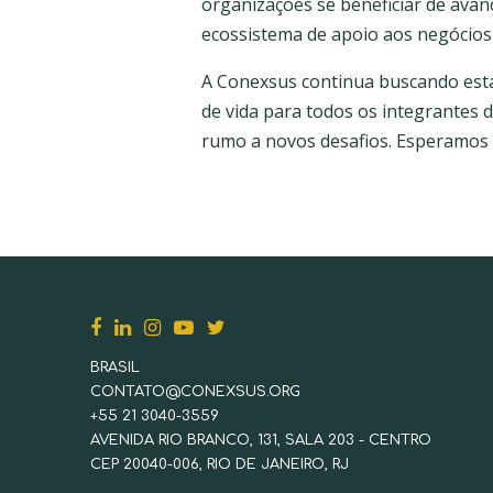
organizações se beneficiar de ava
ecossistema de apoio aos negócios
A Conexsus continua buscando est
de vida para todos os integrantes 
rumo a novos desafios. Esperamos q
BRASIL
CONTATO@CONEXSUS.ORG
+55 21 3040-3559
AVENIDA RIO BRANCO, 131, SALA 203 - CENTRO
CEP 20040-006, RIO DE JANEIRO, RJ