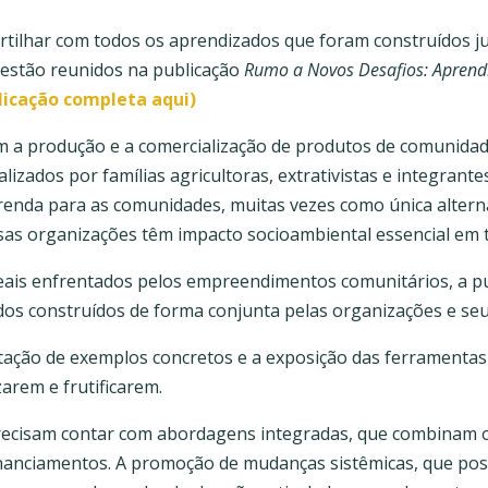
rtilhar com todos os aprendizados que foram construídos j
s estão reunidos na publicação
Rumo a Novos Desafios: Aprend
licação completa aqui)
m a produção e a comercialização de produtos de comunidad
lizados por famílias agricultoras, extrativistas e integrante
renda para as comunidades, muitas vezes como única altern
sas organizações têm impacto socioambiental essencial em to
reais enfrentados pelos empreendimentos comunitários, a pu
dos construídos de forma conjunta pelas organizações e se
tação de exemplos concretos e a exposição das ferramentas 
arem e frutificarem.
recisam contar com abordagens integradas, que combinam 
inanciamentos. A promoção de mudanças sistêmicas, que po