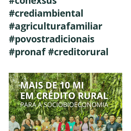
#conexsus
#crediambiental
#agriculturafamiliar
#povostradicionais
#pronaf #creditorural