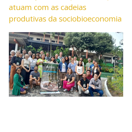
atuam com as cadeias
produtivas da sociobioeconomia