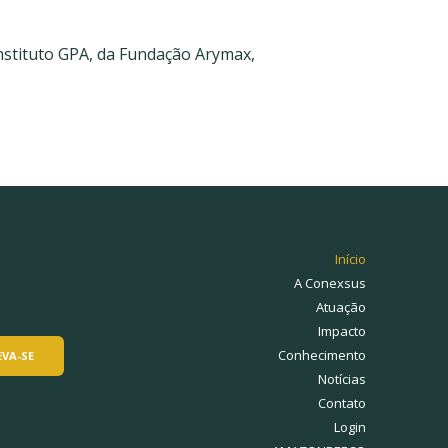
nstituto GPA, da Fundação Arymax,
Início
A Conexsus
Atuação
Impacto
Conhecimento
Notícias
Contato
Login