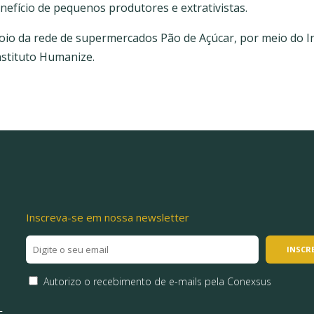
enefício de pequenos produtores e extrativistas.
poio da rede de supermercados Pão de Açúcar, por meio do I
stituto Humanize.
Inscreva-se em nossa newsletter
Autorizo o recebimento de e-mails pela Conexsus
L