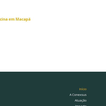
ficina em Macapá
Início
A Conexsus
Atuação