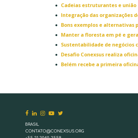
Cadeias estruturantes e união 
Integração das organizações d
Bons exemplos e alternativas 
Manter a floresta em pé e ger
Sustentabilidade de negócios 
Desafio Conexsus realiza ofici
Belém recebe a primeira oficin
BRASIL
CONTATO@CONEXSUS.ORG