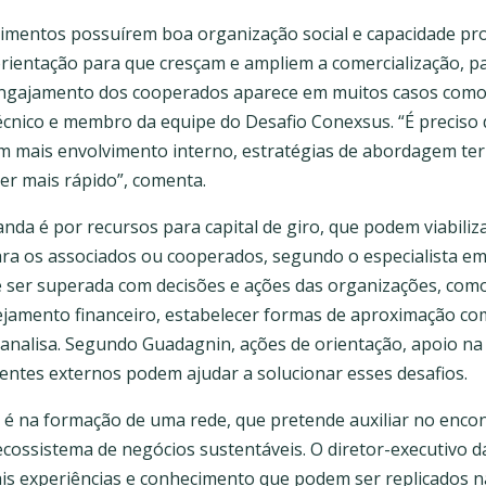
mentos possuírem boa organização social e capacidade pro
ientação para que cresçam e ampliem a comercialização, p
 engajamento dos cooperados aparece em muitos casos como
écnico e membro da equipe do Desafio Conexsus. “É preciso d
 mais envolvimento interno, estratégias de abordagem terr
er mais rápido”, comenta.
nda é por recursos para capital de giro, que podem viabiliz
a os associados ou cooperados, segundo o especialista em 
de ser superada com decisões e ações das organizações, com
ejamento financeiro, estabelecer formas de aproximação com
analisa. Segundo Guadagnin, ações de orientação, apoio na
entes externos podem ajudar a solucionar esses desafios.
ra é na formação de uma rede, que pretende auxiliar no enco
cossistema de negócios sustentáveis. O diretor-executivo d
ais experiências e conhecimento que podem ser replicados n