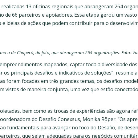
realizadas 13 oficinas regionais que abrangeram 264 organi
ão de 66 parceiros e apoiadores. Essa etapa gerou um vast
s e ideias de ações que podem contribuir para o desenvolv
como a de Chapecó, da foto, que abrangeram 264 organizações. Foto: Va
s empreendimentos mapeados, captar toda a diversidade dos 
ar os principais desafios e indicativos de soluções”, resume 
nas foram focadas em três grandes temas, os desafios model
am vistos de maneira conjunta, uma vez que estão conectad
letadas, bem como as trocas de experiências são agora ref
coordenadora do Desafio Conexsus, Monika Röper. “Os apr
ão fundamentais para avançar no foco do Desafio, de dese
parceiros, que sejam adequadas para os negócios comunitário