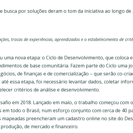
a e busca por soluções deram o tom da iniciativa ao longo d
ões, trocas de experiências, aprendizados e o estabelecimento de crité
ou uma nova etapa: o Ciclo de Desenvolvimento, que coloca em
dimentos de base comunitária. Fazem parte do Ciclo uma jor
ócios, de finanças e de comercialização – que serão co-cri
 até essa etapa, foi necessário levantar dados, coletar inf
lecer critérios de análise e desenvolvimento.
 Desafio em 2018. Lançado em maio, o trabalho começou com 
 em todo o Brasil, num esforço conjunto com cerca de 40 pa
ões mapeadas preencheram um cadastro online no site do De
e produção, de mercado e financeiro.