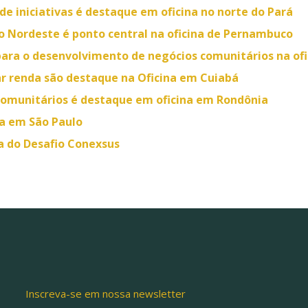
de iniciativas é destaque em oficina no norte do Pará
o Nordeste é ponto central na oficina de Pernambuco
para o desenvolvimento de negócios comunitários na o
ar renda são destaque na Oficina em Cuiabá
comunitários é destaque em oficina em Rondônia
na em São Paulo
a do Desafio Conexsus
Inscreva-se em nossa newsletter