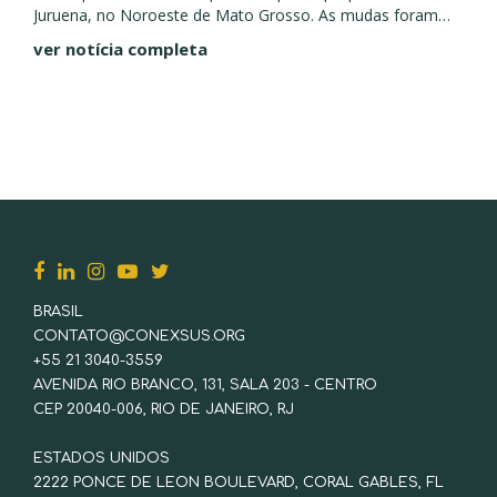
Juruena, no Noroeste de Mato Grosso. As mudas foram
produzidas pelo projeto Poço de Carbono Juruena,
ver notícia completa
desenvolvido pela...
BRASIL
CONTATO@CONEXSUS.ORG
+55 21 3040-3559
AVENIDA RIO BRANCO, 131, SALA 203 - CENTRO
CEP 20040-006, RIO DE JANEIRO, RJ
ESTADOS UNIDOS
2222 PONCE DE LEON BOULEVARD, CORAL GABLES, FL