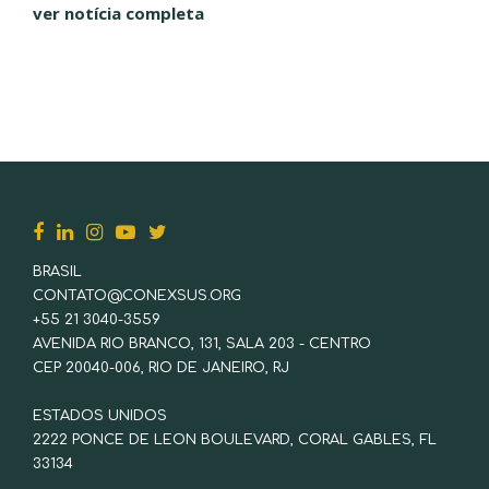
acesso ao crédito para extrativistas, comunidades
ver notícia completa
tradicionais e produtores da agricultura familiar. No...
BRASIL
CONTATO@CONEXSUS.ORG
+55 21 3040-3559
AVENIDA RIO BRANCO, 131, SALA 203 - CENTRO
CEP 20040-006, RIO DE JANEIRO, RJ
ESTADOS UNIDOS
2222 PONCE DE LEON BOULEVARD, CORAL GABLES, FL
33134