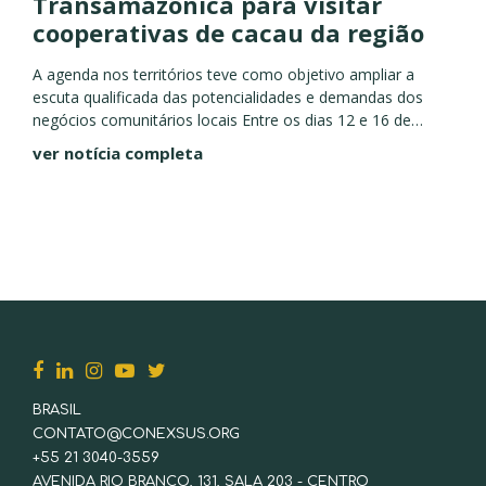
Transamazônica para visitar
cooperativas de cacau da região
A agenda nos territórios teve como objetivo ampliar a
escuta qualificada das potencialidades e demandas dos
negócios comunitários locais Entre os dias 12 e 16 de
setembro, a Conexsus - representada por integrantes do
ver notícia completa
programa...
BRASIL
CONTATO@CONEXSUS.ORG
+55 21 3040-3559
AVENIDA RIO BRANCO, 131, SALA 203 - CENTRO