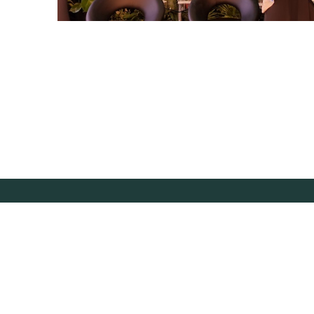
BRASIL
CONTATO@CONEXSUS.ORG
+55 21 3040-3559
AVENIDA RIO BRANCO, 131, SALA 203 - CENTRO
CEP 20040-006, RIO DE JANEIRO, RJ