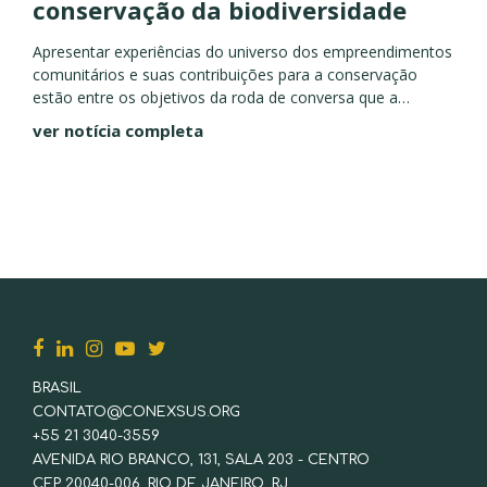
conservação da biodiversidade
Apresentar experiências do universo dos empreendimentos
comunitários e suas contribuições para a conservação
estão entre os objetivos da roda de conversa que a
Conexsus realiza no Festival Social Good Brasil Faz parte
ver notícia completa
da conservação da biodiversidade...
BRASIL
CONTATO@CONEXSUS.ORG
+55 21 3040-3559
AVENIDA RIO BRANCO, 131, SALA 203 - CENTRO
CEP 20040-006, RIO DE JANEIRO, RJ