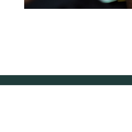
BRASIL
CONTATO@CONEXSUS.ORG
+55 21 3040-3559
AVENIDA RIO BRANCO, 131, SALA 203 - CENTRO
CEP 20040-006, RIO DE JANEIRO, RJ