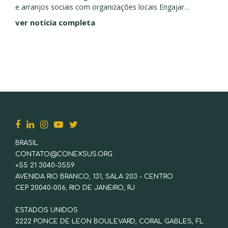
e arranjos sociais com organizações locais Engajar
instituições de pesquisa e tecnologia, empresas e
ver notícia completa
investidores e promover intercâmbio e desenvolvimento
entre...
BRASIL
CONTATO@CONEXSUS.ORG
+55 21 3040-3559
AVENIDA RIO BRANCO, 131, SALA 203 - CENTRO
CEP 20040-006, RIO DE JANEIRO, RJ
ESTADOS UNIDOS
2222 PONCE DE LEON BOULEVARD, CORAL GABLES, FL