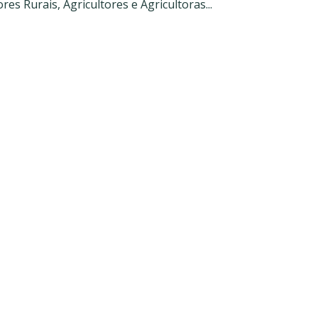
s Rurais, Agricultores e Agricultoras...
te caminhos comuns para
sustentável da Amazônia